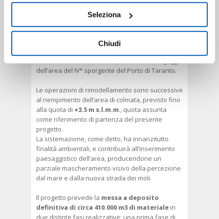
liberamente prestare, rifiutare o revocare il proprio
Il rimodellamento dell’area di colmata, avente lo
Seleziona
consenso in qualsiasi momento, accedendo al pannello
scopo di predisporre le superfici oggetto di
intervento ai successivi interventi di
Mostra Dettagli.
riqualificazione ambientale, sarà realizzato
Chiudi
mediante l’
abbancamento di parte del
materiale
di risulta delle operazioni di dragaggio
dell’area del IV° sporgente del Porto di Taranto.
Le operazioni di rimodellamento sono successive
al riempimento dell’area di colmata, previsto fino
alla quota di
+3.5 m s.l.m.m
., quota assunta
come riferimento di partenza del presente
progetto.
La sistemazione, come detto, ha innanzitutto
finalità ambientali, e contribuirà all’inserimento
paesaggistico dell’area, producendone un
parziale mascheramento visivo della percezione
dal mare e dalla nuova strada dei moli.
Il progetto prevede la
messa a deposito
definitiva di circa 410.000 m3 di materiale
in
due distinte fasi realizzative: una prima fase di