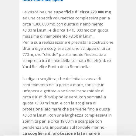
La vasca ha una
superficie di circa 270.000 mq
ed una capacità volumetrica complessiva pari a
circa 1.300.000 mc, con quota di riempimento
+3.00 m l.m.m., e di circa 1.415.000 mc con quota
massima di riempimento +3.50 m l.m.m..
Per la sua realizzazione è prevista la costruzione
di una diga a scogliera con uno sviluppo di circa
770 m, che “chiude” parzialmente l’insenatura
compresa tra il limite della colmata Belleli (c.d. ex
Yard Belleli) e Punta della Rondinella.
La diga a scogliera, che delimita la vasca di
contenimento nella parte a mare, consiste in
un’opera a gettata a sezione trapezoidale di
circa 610 m di sviluppo lineare, con sommità a
quota +3.00 m l.m.m. e con la scogliera di
protezione lato mare che perviene fino a quota
+3.50 m l.m.m., con una larghezza complessiva in
sommità pari a circa 19.00 m e scarpate con
pendenza 2/3, impostata sul fondale marino.
La scogliera di protezione lato mare è