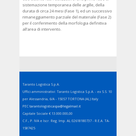
sistemazione temporanea delle argille, della
durata di circa 24 mesi (Fase 1), ed un successivo
rimaneggiamento parziale del materiale (Fase 2)
per il conferimento della morfologia definitiva
all’area di intervento.
Taranto Logistica S.p.A.
Uffici amministrativi: Taranto Logistica S.p.A. - ex S.S. 10
per Alessandria, 6/A - 15057 TORTONA (AL) Italy
PEC
tarantologisticaspa@legalmail.it
Capitale Sociale € 13.000.000,00
C.F., P. IVA e Iscr. Reg. Imp. AL 02618180737 - R.E.A. TA-
1587425