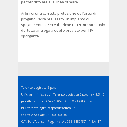
perpendicolare alla linea di mare.
Ai fini di una corretta protezione dell’area di
progetto verrà realizzato un impianto di
spegnimento a
rete di idranti DN 70
sottosuolo
del tutto analogo a quello previsto per il IV
sporgente.
Taranto Logistica S.p.A.
Uffici amministrativi: Taranto Logistica S.p.A. - ex S.S. 10
per Alessandria, 6/A - 15057 TORTONA (AL) Italy
PEC
tarantologisticaspa@legalmail.it
Capitale Sociale € 13.000.000,00
C.F., P. IVA e Iscr. Reg. Imp. AL 02618180737 - R.E.A. TA-