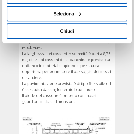
l'Informativa su
Cookies
e
Privacy
. È possibile
spessore di 1.3 m.
liberamente prestare, rifiutare o revocare il proprio
La quota di sommità degli elementi prefabbricati
Seleziona
consenso in qualsiasi momento, accedendo al pannello
è +1,0 m s.l.m.m., mentre lo spessore del getto di
seconda fase per la realizzazione della
Mostra Dettagli.
sovrastruttura (o trave di coronamento) è di 1 m.
Chiudi
La quota della banchina risulta quindi a +2,0
m s.l.m.m.
La larghezza dei cassoni in sommità è pari a 8,76
m. ; dietro ai cassoni della banchina è previsto un
rinfianco in materiale lapideo di pezzatura
opportuna per permettere il passaggio dei mezzi
di cantiere.
La pavimentazione prevista è di tipo flessibile ed
è costituita da conglomerato bituminoso.
Il piede del cassone è protetto con massi
guardiani in cls di dimensioni.