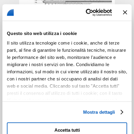
Questo sito web utilizza i cookie
Il sito utilizza tecnologie come i cookie, anche di terze
Banchina a cassoni, pontile a giorno e piazzali
parti, al fine di garantire le funzionalità tecniche, misurare
le performance del sito web, monitorare l'audience e
L’intervento prevede la realizzazione della
migliorare i nostri servizi on line. Condividiamo le
banchina di ormeggio lunga 356 m
che sarà
informazioni, sul modo in cui viene utilizzato il nostro sito,
costituita per i primi 150 m da 5 cassoni cellulari
con i nostri partner che si occupano di analisi dei dati
prefabbricati in c.a. imbasati a quota -7.70 m
l.m.m. e per i restanti 206 m da un pontile su pali
web e social media. Cliccando sul tasto "Accetta tutti"
trivellati.
presti il consenso all'utilizzo di tutti i cookie; con il tasto
"Seleziona" puoi selezionare i cookie a cui prestare il
Nei riguardi della banchina a cassoni e tenendo
consenso; con il tasto "Chiudi" o cliccando la “X” in alto a
conto dello spessore del solettone di fondo la
Mostra dettagli
destra puoi continuare la navigazione solo con l'utilizzo
profondità utile al piede della banchina risulterà
essere di 7.0 m. La posa del cassone è prevista a
dei cookie necessari. Per saperne di più ed
quota -7,70 m l.m.m. su uno scanno di pietrame
eventualmente modificare il tuo consenso, consulta
Accetta tutti
imbasato a quota -9,0 m s.l.m.m. e quindi con uno