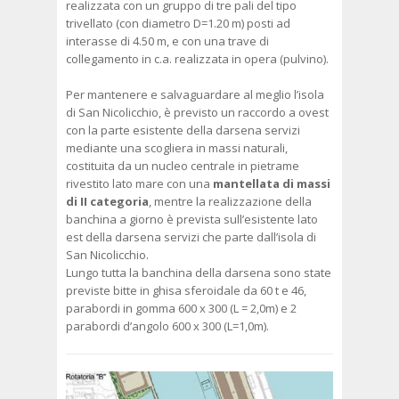
realizzata con un gruppo di tre pali del tipo
trivellato (con diametro D=1.20 m) posti ad
interasse di 4.50 m, e con una trave di
collegamento in c.a. realizzata in opera (pulvino).
Per mantenere e salvaguardare al meglio l’isola
di San Nicolicchio, è previsto un raccordo a ovest
con la parte esistente della darsena servizi
mediante una scogliera in massi naturali,
costituita da un nucleo centrale in pietrame
rivestito lato mare con una
mantellata di massi
di II categoria
, mentre la realizzazione della
banchina a giorno è prevista sull’esistente lato
est della darsena servizi che parte dall’isola di
San Nicolicchio.
Lungo tutta la banchina della darsena sono state
previste bitte in ghisa sferoidale da 60 t e 46,
parabordi in gomma 600 x 300 (L = 2,0m) e 2
parabordi d’angolo 600 x 300 (L=1,0m).