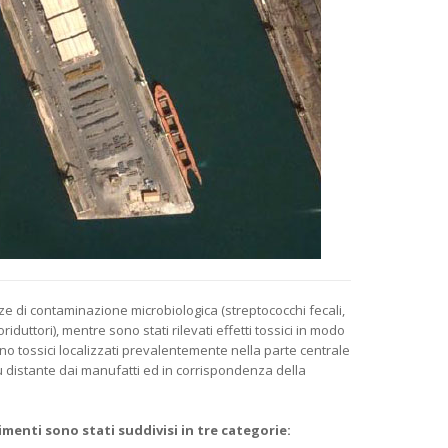
e di contaminazione microbiologica (streptococchi fecali,
oriduttori), mentre sono stati rilevati effetti tossici in modo
no tossici localizzati prevalentemente nella parte centrale
iù distante dai manufatti ed in corrispondenza della
imenti sono stati suddivisi in tre categorie: