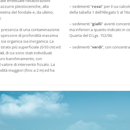
tate effettuate rielaborazioni
e azzurre pleistoceniche, alla
– sedimenti “
rossi
” per il cui calc
metria del fondale e, da ultimo,
della tabella 1 dell’Allegato 5 al Ti
.
– sedimenti “
gialli
” aventi concentr
la presenza di una contaminazione
ma inferiori a quanto indicato in col
o spessore di profondità massima
Quarta del D.Lgs. 152/06;
e sia organica sia inorganica. La
strato più superficiale (0-50 cm) ed
– sedimenti “
verdi
”, con concentraz
ici
, di cui sono stati individuati
uturo banchinamento, con
valore di intervento fissato. La
dità maggiori (fino a 2 m) ed ha