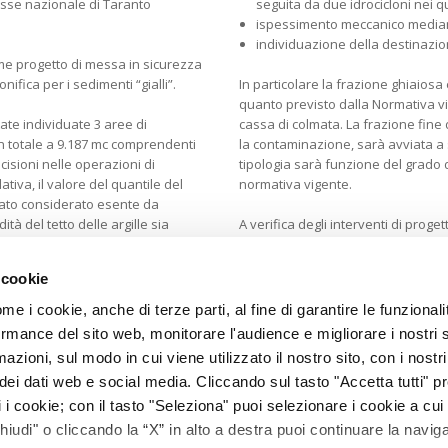
eresse nazionale di Taranto
seguita da due idrocicloni nei q
ispessimento meccanico median
individuazione della destinazione
ome progetto di messa in sicurezza
ifica per i sedimenti “gialli”.
In particolare la frazione ghiaio
quanto previsto dalla Normativa vi
ate individuate 3 aree di
cassa di colmata. La frazione fine 
 in totale a 9.187 mc comprendenti
la contaminazione, sarà avviata a 
isioni nelle operazioni di
tipologia sarà funzione del grado 
tiva, il valore del quantile del
normativa vigente.
trato considerato esente da
tà del tetto delle argille sia
A verifica degli interventi di proge
interesserà tutte le matrici ambien
interventi.
 cookie
ome i cookie, anche di terze parti, al fine di garantire le funzionali
rmance del sito web, monitorare l'audience e migliorare i nostri 
azioni, sul modo in cui viene utilizzato il nostro sito, con i nostr
ei dati web e social media. Cliccando sul tasto "Accetta tutti" pre
ti i cookie; con il tasto "Seleziona" puoi selezionare i cookie a cui
Chiudi" o cliccando la “X” in alto a destra puoi continuare la navig
sandria, 6/A - 15057 TORTONA (AL) Italy