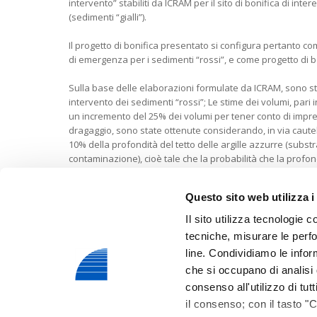
intervento” stabiliti da ICRAM per il sito di bonifica di int
(sedimenti “gialli”).
Il progetto di bonifica presentato si configura pertanto c
di emergenza per i sedimenti “rossi”, e come progetto di bon
Sulla base delle elaborazioni formulate da ICRAM, sono st
intervento dei sedimenti “rossi”; Le stime dei volumi, pari
un incremento del 25% dei volumi per tener conto di imprec
dragaggio, sono state ottenute considerando, in via cautela
10% della profondità del tetto delle argille azzurre (subs
contaminazione), cioè tale che la probabilità che la profondi
sottostimata è inferiore al 10%;
Questo sito web utilizza i
Il sito utilizza tecnologie c
tecniche, misurare le perfo
line. Condividiamo le inform
che si occupano di analisi d
consenso all'utilizzo di tut
Taranto Logistica S.p.A.
il consenso; con il tasto "
Uffici amministrativi: Taranto Logistica S.p.A. - ex S.S. 10 per Ales