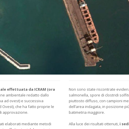
ale effettuata da ICRAM (ora
Non sono state riscontrate evidenz
one ambientale redatto dallo
salmonella, spore di clostridi solfit
ena ad ovest) e successiva
piuttosto diffuso, con campioni me
d Ovest), che ha fatto proprie le
dell’area indagata, in posizione p
 di approvazione.
batimetria maggiore.
 stati elaborati mediante metodi
Alla luce dei risultati ottenuti,
i sed