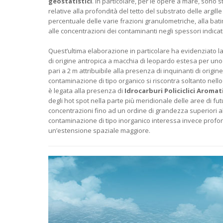
geostatistici
. In particolare, per le opere a mare, sono s
relative alla profondità del tetto del substrato delle argill
percentuale delle varie frazioni granulometriche, alla bati
alle concentrazioni dei contaminanti negli spessori indicati
Quest’ultima elaborazione in particolare ha evidenziato 
di origine antropica a macchia di leopardo estesa per un
pari a 2 m attribuibile alla presenza di inquinanti di origin
contaminazione di tipo organico si riscontra soltanto nello 
è legata alla presenza di
Idrocarburi Policiclici Aromat
degli hot spot nella parte più meridionale delle aree di f
concentrazioni fino ad un ordine di grandezza superiori al 
contaminazione di tipo inorganico interessa invece profon
un’estensione spaziale maggiore.