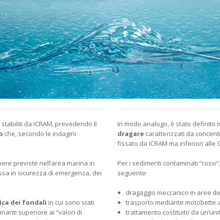
ca stabiliti da ICRAM, prevedendo il
In modo analogo, è stato definito 
o
che, secondo le indagini
dragare
caratterizzati da concentra
fissato da ICRAM ma inferiori alle C
ere previste nell’area marina in
Per i sedimenti contaminati “rossi”
ssa in sicurezza di emergenza, dei
seguente:
dragaggio meccanico in aree del
ica dei fondali
in cui sono stati
trasporto mediante motobette al
nanti superiore ai “valori di
trattamento costituito da un’uni